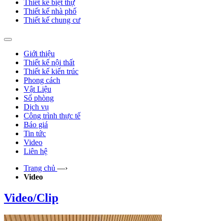
Thiết kế biệt thự
Thiết kế nhà phố
Thiết kế chung cư
Giới thiệu
Thiết kế nội thất
Thiết kế kiến trúc
Phong cách
Vật Liệu
Số phòng
Dịch vụ
Công trình thực tế
Báo giá
Tin tức
Video
Liên hệ
Trang chủ
—›
Video
Video/Clip