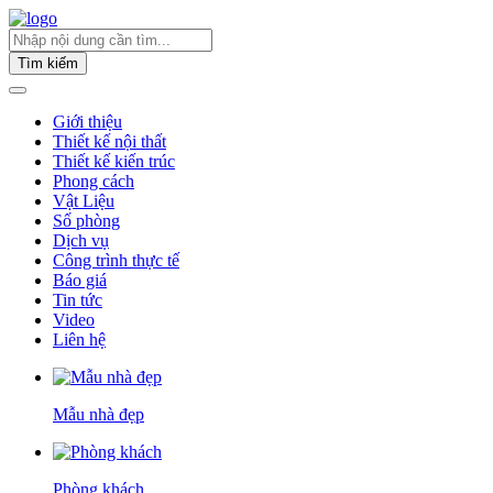
Tìm kiếm
Giới thiệu
Thiết kế nội thất
Thiết kế kiến trúc
Phong cách
Vật Liệu
Số phòng
Dịch vụ
Công trình thực tế
Báo giá
Tin tức
Video
Liên hệ
Mẫu nhà đẹp
Phòng khách