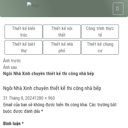
Thiết kế kiến
Thiết kế nội
Công trình thực
trúc
thất
tế
Thiết kế biệt
Thiết kế nhà
Thiết kế chung
thự
phố
cư
Ảnh trước
Ảnh sau
Ngôi Nhà Xinh chuyên thiết kế thi công nhà bếp
Ngôi Nhà Xinh chuyên thiết kế thi công nhà bếp
Đăng
Kích
31 Tháng 8, 2024
1280 × 960
vào
cỡ
Email của bạn sẽ không được hiển thị công khai.
Các trường bắt
ngày
đầy
buộc được đánh dấu
*
đủ
Bình luận
*