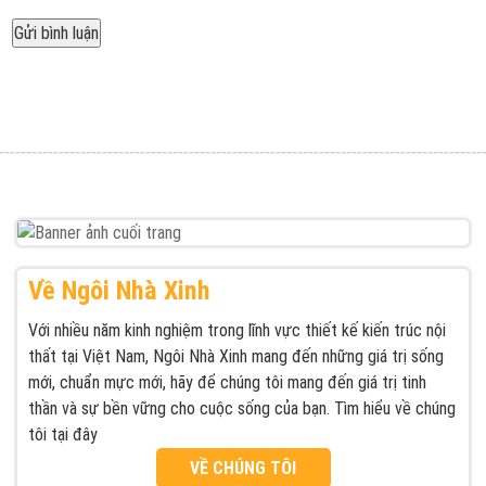
Được đăng trong
Ngôi Nhà Xinh thiết kế thi công nội thất nhà phố
Điều
hiện đại
hướng
bài
viết
Về Ngôi Nhà Xinh
Với nhiều năm kinh nghiệm trong lĩnh vực thiết kế kiến trúc nội
thất tại Việt Nam, Ngôi Nhà Xinh mang đến những giá trị sống
mới, chuẩn mực mới, hãy để chúng tôi mang đến giá trị tinh
thần và sự bền vững cho cuộc sống của bạn. Tìm hiểu về chúng
tôi tại đây
VỀ CHÚNG TÔI