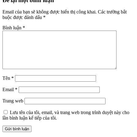
Để lại một bình luận
đủ
Email của bạn sẽ không được hiển thị công khai.
Các trường bắt
buộc được đánh dấu
*
Bình luận
*
Tên
*
Email
*
Trang web
Lưu tên của tôi, email, và trang web trong trình duyệt này cho
lần bình luận kế tiếp của tôi.