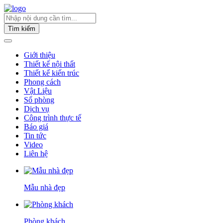
Tìm kiếm
Giới thiệu
Thiết kế nội thất
Thiết kế kiến trúc
Phong cách
Vật Liệu
Số phòng
Dịch vụ
Công trình thực tế
Báo giá
Tin tức
Video
Liên hệ
Mẫu nhà đẹp
Phòng khách