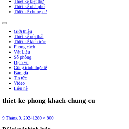
Thiết kế biệt thự
Thiết kế nhà phố
Thiết kế chung cư
Giới thiệu
Thiết kế nội thất
Thiết kế kiến trúc
Phong cách
Vật Liệu
Số phòng
Dịch vụ
Công trình thực tế
Báo giá
Tin tức
Video
Liên hệ
thiet-ke-phong-khach-chung-cu
Đăng
Kích
9 Tháng 9, 2024
1280 × 800
vào
cỡ
ngày
đầy