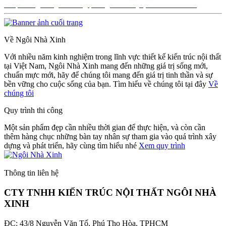
Điều
Được đăng trong
Thi công phòng khách Quận 12- Anh Tuấn
hướng
bài
Về Ngôi Nhà Xinh
viết
Với nhiều năm kinh nghiệm trong lĩnh vực thiết kế kiến trúc nội thất
tại Việt Nam, Ngôi Nhà Xinh mang đến những giá trị sống mới,
chuẩn mực mới, hãy để chúng tôi mang đến giá trị tinh thần và sự
bền vững cho cuộc sống của bạn. Tìm hiểu về chúng tôi tại đây
Về
chúng tôi
Quy trình thi công
Một sản phẩm đẹp cần nhiều thời gian để thực hiện, và còn cần
thêm hàng chục những bàn tay nhân sự tham gia vào quá trình xây
dựng và phát triển, hãy cùng tìm hiểu nhé
Xem quy trình
Thông tin liên hệ
CTY TNHH KIẾN TRÚC NỘI THẤT NGÔI NHÀ
XINH
ĐC: 43/8 Nguyễn Văn Tố, Phú Thọ Hòa, TPHCM