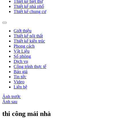
Thiết kế biệt thự
Thiết kế nhà phố
Thiết kế chung cư
Giới thiệu
Thiết kế nội thất
Thiết kế kiến trúc
Phong cách
Vật Liệu
Số phòng
Dịch vụ
Công trình thực tế
Báo giá
Tin tức
Video
Liên hệ
Ảnh trước
Ảnh sau
thi công mái nhà