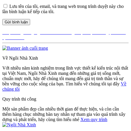
Lưu tên của tôi, email, và trang web trong trình duyệt này cho
lần bình luận kế tiếp của tôi.
Điều
Được đăng trong
Ngôi Nhà Xinh báo giá dịch vụ thi công phần thô
tại TPHCM
hướng
bài
viết
Về Ngôi Nhà Xinh
Với nhiều năm kinh nghiệm trong lĩnh vực thiết kế kiến trúc nội thất
tại Việt Nam, Ngôi Nhà Xinh mang đến những giá trị sống mới,
chuẩn mực mới, hãy để chúng tôi mang đến giá trị tinh thần và sự
bền vững cho cuộc sống của bạn. Tìm hiểu về chúng tôi tại đây
Về
chúng tôi
Quy trình thi công
Một sản phẩm đẹp cần nhiều thời gian để thực hiện, và còn cần
thêm hàng chục những bàn tay nhân sự tham gia vào quá trình xây
dựng và phát triển, hãy cùng tìm hiểu nhé
Xem quy trình