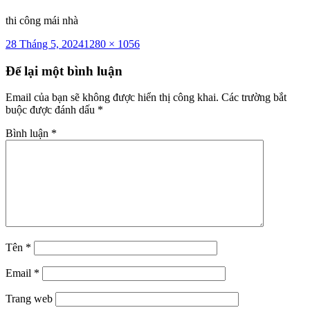
thi công mái nhà
Đăng
Kích
28 Tháng 5, 2024
1280 × 1056
vào
cỡ
ngày
đầy
Để lại một bình luận
đủ
Email của bạn sẽ không được hiển thị công khai.
Các trường bắt
buộc được đánh dấu
*
Bình luận
*
Tên
*
Email
*
Trang web