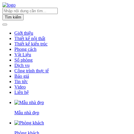
Tìm kiếm
Giới thiệu
Thiết kế nội thất
Thiết kế kiến trúc
Phong cách
Vật Liệu
Số phòng
Dịch vụ
Công trình thực tế
Báo giá
Tin tức
Video
Liên hệ
Mẫu nhà đẹp
Phòng khách