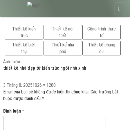
Thiết kế kiến
Thiết kế nội
Công trình thực
trúc
thất
tế
Thiết kế biệt
Thiết kế nhà
Thiết kế chung
thự
phố
cư
Ảnh trước
thiết kế nhà đẹp từ kiến trúc ngôi nhà xinh
Đăng
Kích
3 Tháng 8, 2025
1026 × 1280
vào
cỡ
Email của bạn sẽ không được hiển thị công khai.
Các trường bắt
ngày
đầy
buộc được đánh dấu
*
đủ
Bình luận
*