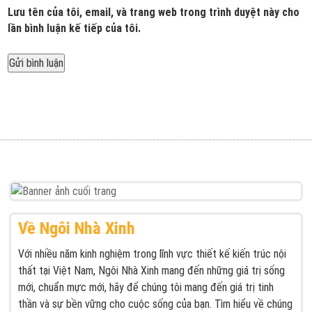
Lưu tên của tôi, email, và trang web trong trình duyệt này cho
lần bình luận kế tiếp của tôi.
Được đăng trong
Thiết kế nội thất theo xu hướng tối màu từ Ngôi
Điều
Nhà Xinh
hướng
bài
viết
Về Ngôi Nhà Xinh
Với nhiều năm kinh nghiệm trong lĩnh vực thiết kế kiến trúc nội
thất tại Việt Nam, Ngôi Nhà Xinh mang đến những giá trị sống
mới, chuẩn mực mới, hãy để chúng tôi mang đến giá trị tinh
thần và sự bền vững cho cuộc sống của bạn. Tìm hiểu về chúng