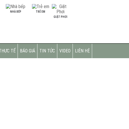
NHÀ BẾP
TRẺ EM
GIẶT PHƠI
THỰC TẾ
BÁO GIÁ
TIN TỨC
VIDEO
LIÊN HỆ