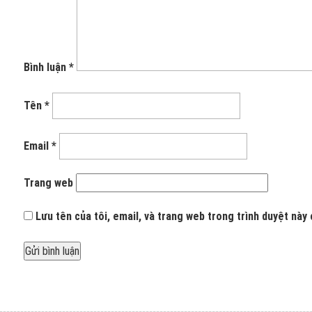
Bình luận
*
Tên
*
Email
*
Trang web
Lưu tên của tôi, email, và trang web trong trình duyệt này c
Được đăng trong
Thiết kế thi công nội thất công trình nhà anh 
Điều
hướng