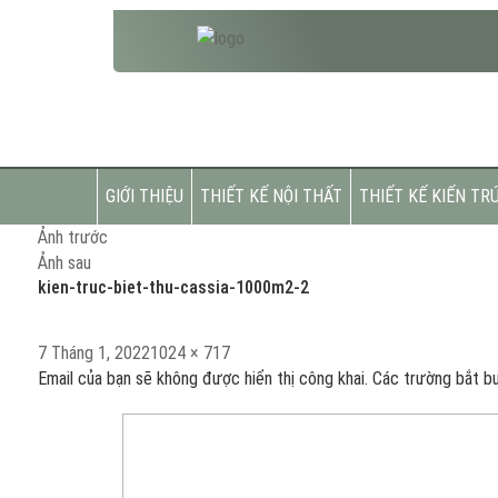
GIỚI THIỆU
THIẾT KẾ NỘI THẤT
THIẾT KẾ KIẾN TR
Ảnh trước
Ảnh sau
kien-truc-biet-thu-cassia-1000m2-2
Đăng
Kích
7 Tháng 1, 2022
1024 × 717
vào
cỡ
Email của bạn sẽ không được hiển thị công khai.
Các trường bắt b
ngày
đầy
đủ