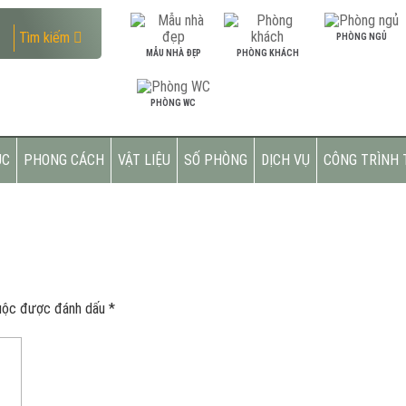
Tìm kiếm
PHÒNG NGỦ
MẪU NHÀ ĐẸP
PHÒNG KHÁCH
PHÒNG WC
ÚC
PHONG CÁCH
VẬT LIỆU
SỐ PHÒNG
DỊCH VỤ
CÔNG TRÌNH 
uộc được đánh dấu
*