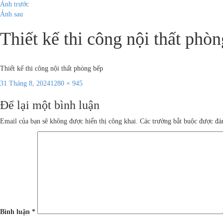
Ảnh trước
Ảnh sau
Thiết kế thi công nội thất phò
Thiết kế thi công nội thất phòng bếp
Đăng
Kích
31 Tháng 8, 2024
1280 × 945
vào
cỡ
Để lại một bình luận
ngày
đầy
đủ
Email của bạn sẽ không được hiển thị công khai.
Các trường bắt buộc được đ
Bình luận
*