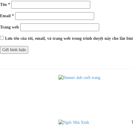
Tên
*
Email
*
Trang web
Lưu tên của tôi, email, và trang web trong trình duyệt này cho lần bình
Điều
Được đăng trong
Thiết kế thi công nội thất công trình nhà anh Hoàng Bình 
hướng
bài
viết
T