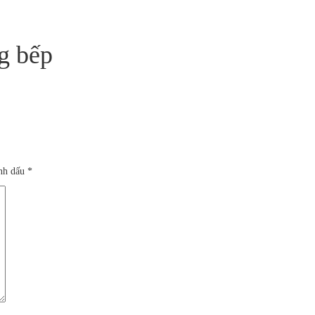
ng bếp
ánh dấu
*