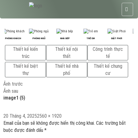
PHÒNG KHÁCH
PHÒNG NGỦ
NHÀ BẾP
TRẺ EM
GIẶT PHƠI
P
Thiết kế kiến
Thiết kế nội
Công trình thực
trúc
thất
tế
Thiết kế biệt
Thiết kế nhà
Thiết kế chung
thự
phố
cư
Ảnh trước
Ảnh sau
image1 (5)
Đăng
Kích
20 Tháng 4, 2025
2560 × 1920
vào
cỡ
Email của bạn sẽ không được hiển thị công khai.
Các trường bắt
ngày
đầy
buộc được đánh dấu
*
đủ