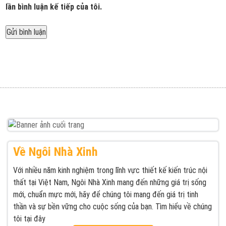
lần bình luận kế tiếp của tôi.
Được đăng trong
Ngôi Nhà Xinh xưởng thiết kế thi công nội thất uy
Điều
tín giá rẻ tại TPHCM
hướng
bài
viết
Về Ngôi Nhà Xinh
Với nhiều năm kinh nghiệm trong lĩnh vực thiết kế kiến trúc nội
thất tại Việt Nam, Ngôi Nhà Xinh mang đến những giá trị sống
mới, chuẩn mực mới, hãy để chúng tôi mang đến giá trị tinh
thần và sự bền vững cho cuộc sống của bạn. Tìm hiểu về chúng
tôi tại đây