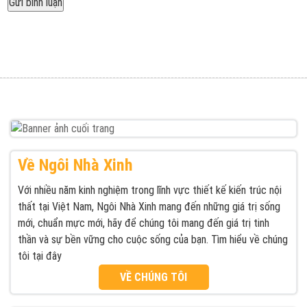
Được đăng trong
Ngôi Nhà Xinh xưởng thiết kế thi công nội thất uy
Điều
tín giá rẻ tại TPHCM
hướng
bài
viết
Về Ngôi Nhà Xinh
Với nhiều năm kinh nghiệm trong lĩnh vực thiết kế kiến trúc nội
thất tại Việt Nam, Ngôi Nhà Xinh mang đến những giá trị sống
mới, chuẩn mực mới, hãy để chúng tôi mang đến giá trị tinh
thần và sự bền vững cho cuộc sống của bạn. Tìm hiểu về chúng
tôi tại đây
VỀ CHÚNG TÔI