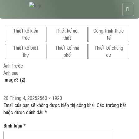
Thiết kế kiến
Thiết kế nội
Công trình thực
trúc
thất
tế
Thiết kế biệt
Thiết kế nhà
Thiết kế chung
thự
phố
cư
Ảnh trước
Ảnh sau
image3 (2)
Đăng
Kích
20 Tháng 4, 2025
2560 × 1920
vào
cỡ
Email của bạn sẽ không được hiển thị công khai.
Các trường bắt
ngày
đầy
buộc được đánh dấu
*
đủ
Bình luận
*