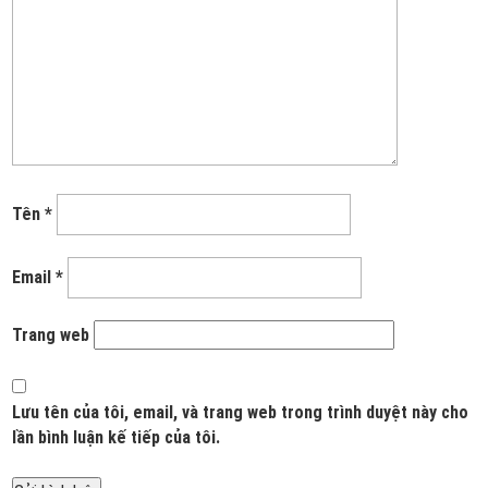
Tên
*
Email
*
Trang web
Lưu tên của tôi, email, và trang web trong trình duyệt này cho
lần bình luận kế tiếp của tôi.