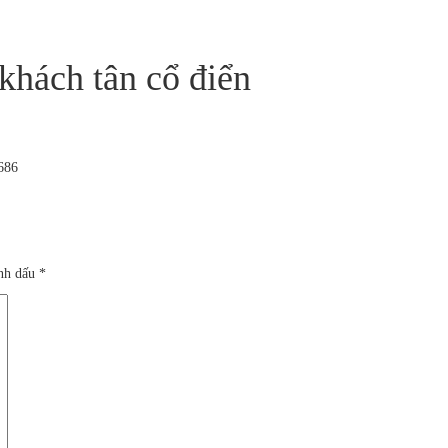
khách tân cổ điển
8686
ánh dấu
*