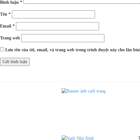
Bình luận
*
Tên
*
Email
*
Trang web
Lưu tên của tôi, email, và trang web trong trình duyệt này cho lần bình
Điều
Được đăng trong
Ngôi Nhà Xinh xưởng thiết kế thi công nội thất uy tín giá r
hướng
bài
viết
T