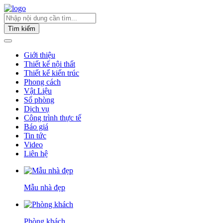
Tìm kiếm
Giới thiệu
Thiết kế nội thất
Thiết kế kiến trúc
Phong cách
Vật Liệu
Số phòng
Dịch vụ
Công trình thực tế
Báo giá
Tin tức
Video
Liên hệ
Mẫu nhà đẹp
Phòng khách