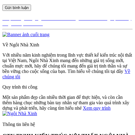
Điều
Được đăng trong
Ngôi Nhà Xinh xưởng thiết kế thi công nội thất uy
tín giá rẻ tại TPHCM
hướng
bài
viết
Về Ngôi Nhà Xinh
Với nhiều năm kinh nghiệm trong lĩnh vực thiết kế kiến trúc nội thất
tại Việt Nam, Ngôi Nhà Xinh mang đến những giá trị sống mới,
chuẩn mực mới, hãy để chúng tôi mang đến giá trị tinh thần và sự
bền vững cho cuộc sống của bạn. Tìm hiểu về chúng tôi tại đây
Về
chúng tôi
Quy trình thi công
Một sản phẩm đẹp cần nhiều thời gian để thực hiện, và còn cần
thêm hàng chục những bàn tay nhân sự tham gia vào quá trình xây
dựng và phát triển, hãy cùng tìm hiểu nhé
Xem quy trình
Thông tin liên hệ