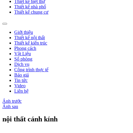
Thiết kế biệt thự
Thiết kế nhà phố
Thiết kế chung cư
Giới thiệu
Thiết kế nội thất
Thiết kế kiến trúc
Phong cách
Vật Liệu
Số phòng
Dịch vụ
Công trình thực tế
Báo giá
Tin tức
Video
Liên hệ
Ảnh trước
Ảnh sau
nội thất cánh kính