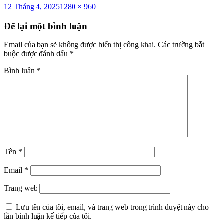
Đăng
Kích
12 Tháng 4, 2025
1280 × 960
vào
cỡ
ngày
đầy
Để lại một bình luận
đủ
Email của bạn sẽ không được hiển thị công khai.
Các trường bắt
buộc được đánh dấu
*
Bình luận
*
Tên
*
Email
*
Trang web
Lưu tên của tôi, email, và trang web trong trình duyệt này cho
lần bình luận kế tiếp của tôi.