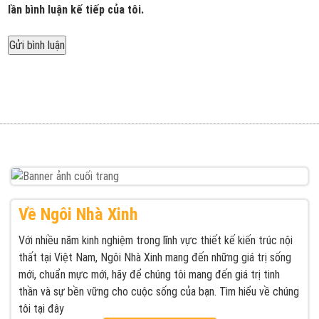
lần bình luận kế tiếp của tôi.
Được đăng trong
Ngôi Nhà Xinh xưởng thiết kế thi công nội thất uy
Điều
tín giá rẻ tại TPHCM
hướng
bài
viết
Về Ngôi Nhà Xinh
Với nhiều năm kinh nghiệm trong lĩnh vực thiết kế kiến trúc nội
thất tại Việt Nam, Ngôi Nhà Xinh mang đến những giá trị sống
mới, chuẩn mực mới, hãy để chúng tôi mang đến giá trị tinh
thần và sự bền vững cho cuộc sống của bạn. Tìm hiểu về chúng
tôi tại đây