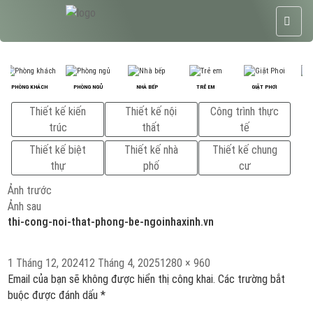
PHÒNG KHÁCH
PHÒNG NGỦ
NHÀ BẾP
TRẺ EM
GIẶT PHƠI
P
Thiết kế kiến
Thiết kế nội
Công trình thực
trúc
thất
tế
Thiết kế biệt
Thiết kế nhà
Thiết kế chung
thự
phố
cư
Ảnh trước
Ảnh sau
thi-cong-noi-that-phong-be-ngoinhaxinh.vn
Đăng
Kích
1 Tháng 12, 2024
12 Tháng 4, 2025
1280 × 960
vào
cỡ
Email của bạn sẽ không được hiển thị công khai.
Các trường bắt
ngày
đầy
buộc được đánh dấu
*
đủ