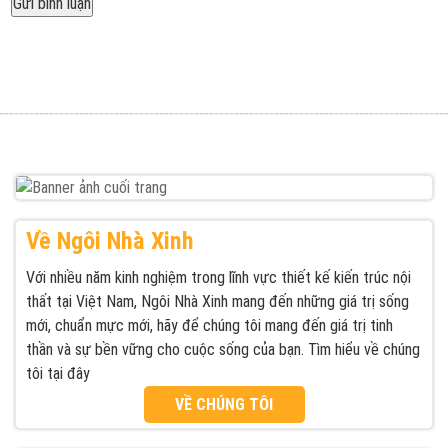
Được đăng trong
Ngôi Nhà Xinh xưởng thiết kế thi công nội thất uy
Điều
tín giá rẻ tại TPHCM
hướng
bài
viết
Về Ngôi Nhà Xinh
Với nhiều năm kinh nghiệm trong lĩnh vực thiết kế kiến trúc nội
thất tại Việt Nam, Ngôi Nhà Xinh mang đến những giá trị sống
mới, chuẩn mực mới, hãy để chúng tôi mang đến giá trị tinh
thần và sự bền vững cho cuộc sống của bạn. Tìm hiểu về chúng
tôi tại đây
VỀ CHÚNG TÔI