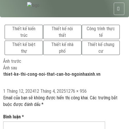
Thiết kế kiến
Thiết kế nội
Công trình thực
trúc
thất
tế
Thiết kế biệt
Thiết kế nhà
Thiết kế chung
thự
phố
cư
Ảnh trước
Ảnh sau
thiet-ke-thi-cong-noi-that-can-ho-ngoinhaxinh.vn
Đăng
Kích
1 Tháng 12, 2024
12 Tháng 4, 2025
1276 × 956
vào
cỡ
Email của bạn sẽ không được hiển thị công khai.
Các trường bắt
ngày
đầy
buộc được đánh dấu
*
đủ
Bình luận
*