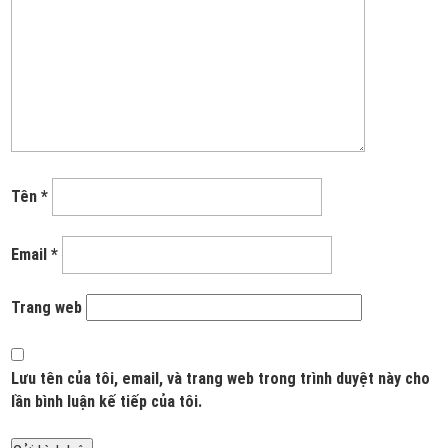
Tên
*
Email
*
Trang web
Lưu tên của tôi, email, và trang web trong trình duyệt này cho
lần bình luận kế tiếp của tôi.