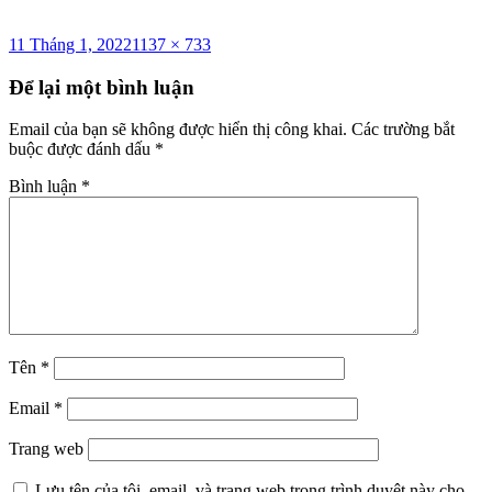
Đăng
Kích
11 Tháng 1, 2022
1137 × 733
vào
cỡ
ngày
đầy
Để lại một bình luận
đủ
Email của bạn sẽ không được hiển thị công khai.
Các trường bắt
buộc được đánh dấu
*
Bình luận
*
Tên
*
Email
*
Trang web
Lưu tên của tôi, email, và trang web trong trình duyệt này cho