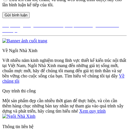
lần bình luận kế tiếp của tôi.
Điều
Được đăng trong
Phân chia khu vực một cách đồng đều theo từng
khu vực
hướng
bài
viết
Về Ngôi Nhà Xinh
Với nhiều năm kinh nghiệm trong lĩnh vực thiết kế kiến trúc nội thất
tại Việt Nam, Ngôi Nhà Xinh mang đến những giá trị sống mới,
chuẩn mực mới, hãy để chúng tôi mang đến giá trị tinh thần và sự
bền vững cho cuộc sống của bạn. Tìm hiểu về chúng tôi tại đây
Về
chúng tôi
Quy trình thi công
Một sản phẩm đẹp cần nhiều thời gian để thực hiện, và còn cần
thêm hàng chục những bàn tay nhân sự tham gia vào quá trình xây
dựng và phát triển, hãy cùng tìm hiểu nhé
Xem quy trình
Thông tin liên hệ