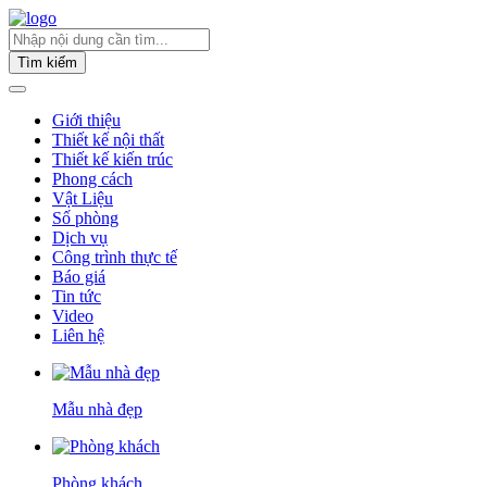
Tìm kiếm
Giới thiệu
Thiết kế nội thất
Thiết kế kiến trúc
Phong cách
Vật Liệu
Số phòng
Dịch vụ
Công trình thực tế
Báo giá
Tin tức
Video
Liên hệ
Mẫu nhà đẹp
Phòng khách