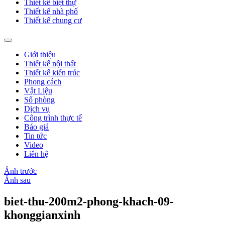
Thiết kế biệt thự
Thiết kế nhà phố
Thiết kế chung cư
Giới thiệu
Thiết kế nội thất
Thiết kế kiến trúc
Phong cách
Vật Liệu
Số phòng
Dịch vụ
Công trình thực tế
Báo giá
Tin tức
Video
Liên hệ
Ảnh trước
Ảnh sau
biet-thu-200m2-phong-khach-09-
khonggianxinh