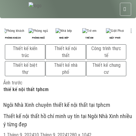
PHÒNG KHÁCH
PHÒNG NGỦ
NHÀ BẾP
TRẺ EM
GIẶT PHƠI
P
Thiết kế kiến
Thiết kế nội
Công trình thực
trúc
thất
tế
Thiết kế biệt
Thiết kế nhà
Thiết kế chung
thự
phố
cư
Ảnh trước
thiế kế nội thất tphcm
Ngôi Nhà Xinh chuyên thiết kế nội thất tại tphcm
Thiết kế nội thất hồ chí minh uy tín tại Ngôi Nhà Xinh nhiều
ý từng đẹp
Đăng
Kích
1 Tháng 9, 2024
10 Tháng 9, 2024
1280 × 1042