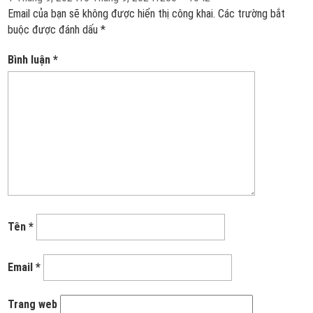
vào
cỡ
Email của bạn sẽ không được hiển thị công khai.
Các trường bắt
ngày
đầy
buộc được đánh dấu
*
đủ
Bình luận
*
Tên
*
Email
*
Trang web