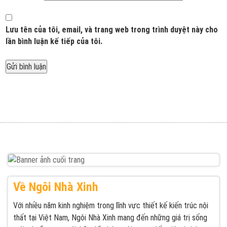
Lưu tên của tôi, email, và trang web trong trình duyệt này cho
lần bình luận kế tiếp của tôi.
Được đăng trong
Phân chia khu vực một cách đồng đều theo từng
Điều
khu vực
hướng
bài
viết
Về Ngôi Nhà Xinh
Với nhiều năm kinh nghiệm trong lĩnh vực thiết kế kiến trúc nội
thất tại Việt Nam, Ngôi Nhà Xinh mang đến những giá trị sống